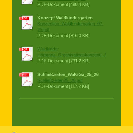
PDF-Dokument [480.4 KB]
Konzept Waldkindergarten
Konzeption_Waldkindergarten_07-
25.pdf
PDF-Dokument [916.0 KB]
Waldkinder
Hörbranz_Organisationskonzept[...]
PDF-Dokument [731.2 KB]
Schließzeiten_WaKiGa_25_26
Schließzeiten25_26.pdf
PDF-Dokument [117.2 KB]