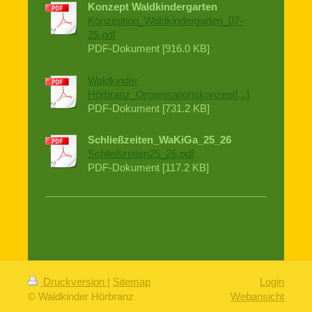
Konzept Waldkindergarten
Konzeption_Waldkindergarten_07-
25.pdf
PDF-Dokument [916.0 KB]
Waldkinder
Hörbranz_Organisationskonzept[...]
PDF-Dokument [731.2 KB]
Schließzeiten_WaKiGa_25_26
Schließzeiten25_26.pdf
PDF-Dokument [117.2 KB]
Druckversion
|
Sitemap
Login
© Waldkinder Hörbranz
Webansicht