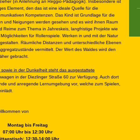
zieher (in Anlehnung an Reggio-Pädagogik). Insbesondere ist
ges Element, den das ist eine ideale Quelle für die
mmunikativen Kompetenzen. Das Kind ist Grundlage für die
en und Neigungen werden gesehen und es wird ihnen Raum
d Reime zum Thema in Jahreskeis, langfristige Projekte wie
Möglichkeiten für Rollenspiele. Werken in und mit der Natur
um gestalten. Räumliche Distanzen und unterschiedliche Ebenen
ggregatzustände vermittelt. Der Wert des Waldes wird den
äher gebracht.
 sowie in der Dunkelheit steht das ausgestattete
wagen in der Diezlinger Straße 60 zur Verfügung. Auch dort
hende und anregende Lernumgebung vor, welche zum Spielen,
inlädt.
willkommen von
Montag bis Freitag
07:00 Uhr bis 12:30 Uhr
ittagstisch: 12:30-14:00 Uhr