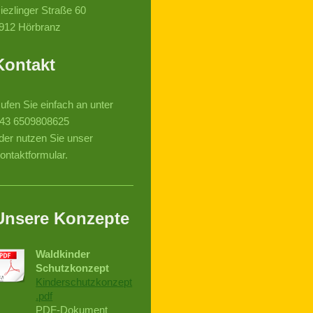
iezlinger Straße
60
912
Hörbranz
Kontakt
ufen Sie einfach an unter
43 6509808625
der nutzen Sie unser
ontaktformular.
Unsere Konzepte
Waldkinder
Schutzkonzept
Kinderschutzkonzept
.pdf
PDF-Dokument