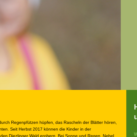
urch Regenpfützen hüpfen, das Rascheln der Blätter hören,
ten. Seit Herbst 2017 können die Kinder in der
W
 den Diezlinger Wald erobern. Bei Sonne und Regen, Nebel