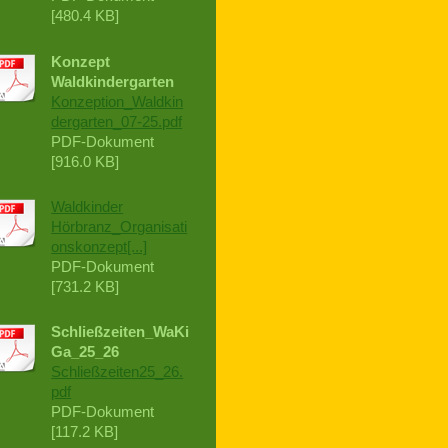
[480.4 KB]
Konzept
Waldkindergarten
Konzeption_Waldkin
dergarten_07-25.pdf
PDF-Dokument
[916.0 KB]
Waldkinder
Hörbranz_Organisati
onskonzept[...]
PDF-Dokument
[731.2 KB]
Schließzeiten_WaKi
Ga_25_26
Schließzeiten25_26.
pdf
PDF-Dokument
[117.2 KB]